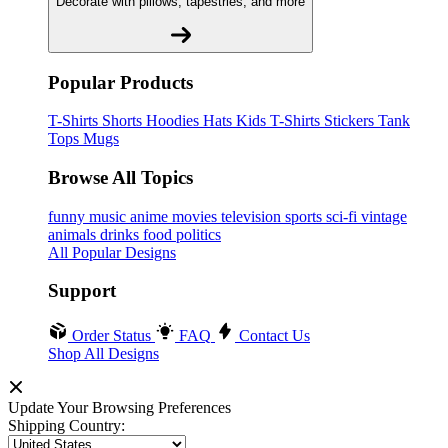
Decorate with pillows, tapestries, and more
Popular Products
T-Shirts
Shorts
Hoodies
Hats
Kids T-Shirts
Stickers
Tank
Tops
Mugs
Browse All Topics
funny
music
anime
movies
television
sports
sci-fi
vintage
animals
drinks
food
politics
All Popular Designs
Support
Order Status
FAQ
Contact Us
Shop All Designs
Update Your Browsing Preferences
Shipping Country: