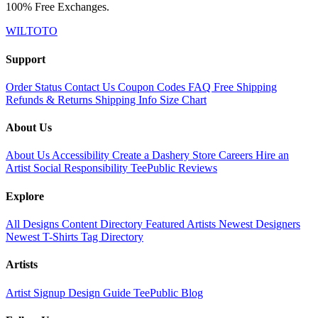
100% Free Exchanges.
WILTOTO
Support
Order Status
Contact Us
Coupon Codes
FAQ
Free Shipping
Refunds & Returns
Shipping Info
Size Chart
About Us
About Us
Accessibility
Create a Dashery Store
Careers
Hire an
Artist
Social Responsibility
TeePublic Reviews
Explore
All Designs
Content Directory
Featured Artists
Newest Designers
Newest T-Shirts
Tag Directory
Artists
Artist Signup
Design Guide
TeePublic Blog