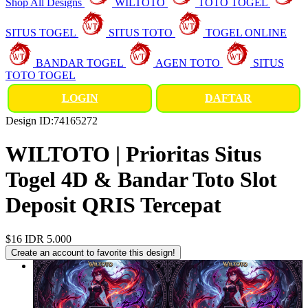
Shop All Designs
WILTOTO
TOTO TOGEL
SITUS TOGEL
SITUS TOTO
TOGEL ONLINE
BANDAR TOGEL
AGEN TOTO
SITUS
TOTO TOGEL
LOGIN
DAFTAR
Design ID:74165272
WILTOTO | Prioritas Situs
Togel 4D & Bandar Toto Slot
Deposit QRIS Tercepat
$16
IDR 5.000
Create an account to favorite this design!