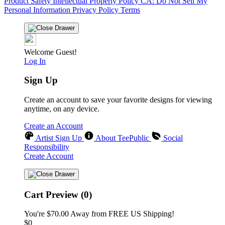
Product Safety
Intellectual Property Policy
CA: Do Not Sell My
Personal Information
Privacy Policy
Terms
Welcome Guest!
Log In
Sign Up
Create an account to save your favorite designs for viewing
anytime, on any device.
Create an Account
Artist Sign Up
About TeePublic
Social
Responsibility
Create Account
Cart Preview (0)
You're
$70.00
Away from
FREE US Shipping!
$0